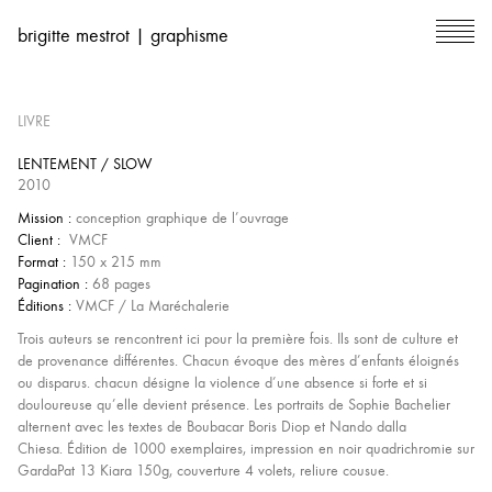
brigitte mestrot | graphisme
LIVRE
LENTEMENT / SLOW
2010
Mission :
conception graphique de l’ouvrage
Client :
VMCF
Format :
150 x 215 mm
Pagination :
68 pages
Éditions :
VMCF / La Maréchalerie
Trois auteurs se rencontrent ici pour la première fois. Ils sont de culture et
de provenance différentes. Chacun évoque des mères d’enfants éloignés
ou disparus. chacun désigne la violence d’une absence si forte et si
douloureuse qu’elle devient présence. Les portraits de Sophie Bachelier
alternent avec les textes de Boubacar Boris Diop et Nando dalla
Chiesa.
Édition de 1000 exemplaires, impression en noir quadrichromie sur
GardaPat 13 Kiara 150g, couverture 4 volets, reliure cousue.